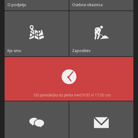
O podjetju
Osebna izkaznica
Kje smo
Zaposlitev
Od ponedeljka do petka med 9:00 in 17:00 uro