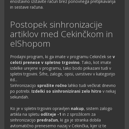
enostavno izstavite račun brez ponovnega pretipkavanja
in sestave računa.
Postopek sinhronizacije
artiklov med Cekinčkom in
elShopom
Prodajni program, ki ga imate v programu Cekinček se
v
celoti prenese v spletno trgovino
. Tako, kot imate
izdelke urejene v programu, tako bodo prikazani tudi v
spletni trgovini. Šifre, zaloge, opisi, uvrstivev v kategorijo
itd...
Sinhronizacijo
sprožite ročno
lahko tudi večkrat dnevno
po potrebi.
Izdelki so sinhronizirani zelo hitro
v nekaj
sekundah.
Ko je v spletni trgovini opravljen
nakup
, sistem zalogo
artikla na spletu
odšteje -1
in z sprožilcem za
sinhronizacijo
predračun
, ki ga je stranka dobila
avtomatično prenesemo nazaj v Cekinčka, kjer iz te