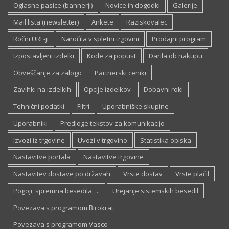
Oglasne pasice (bannerji)
Novice in dogodki
Galerije
Mail lista (newsletter)
Ankete
Raziskovalec
Ročni URL-ji
Naročila v spletni trgovini
Prodajni program
Izpostavljeni izdelki
Kode za popust
Darila ob nakupu
Obveščanje za zalogo
Partnerski ceniki
Zavihki na izdelkih
Opcije izdelkov
Dobavni roki
Tehnični podatki
Filtri
Uporabniške skupine
Uporabniki
Predloge tekstov za komunikacijo
Izvozi iz trgovine
Uvozi v trgovino
Statistika obiska
Nastavitve portala
Nastavitve trgovine
Nastavitev dostave po državah
Vrste dostav
Vrste plačil
Pogoji, spremna besedila, ...
Urejanje sistemskih besedil
Povezava s programom Birokrat
Povezava s programom Vasco