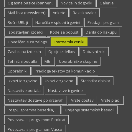
Oglasne pasice (bannerji)
Novice in dogodki
Galerije
Mail lista (newsletter)
Ankete
Raziskovalec
Ročni URL-ji
Naročila v spletni trgovini
Prodajni program
Izpostavljeni izdelki
Kode za popust
Darila ob nakupu
Obveščanje za zalogo
Partnerski ceniki
Zavihki na izdelkih
Opcije izdelkov
Dobavni roki
Tehnični podatki
Filtri
Uporabniške skupine
Uporabniki
Predloge tekstov za komunikacijo
Izvozi iz trgovine
Uvozi v trgovino
Statistika obiska
Nastavitve portala
Nastavitve trgovine
Nastavitev dostave po državah
Vrste dostav
Vrste plačil
Pogoji, spremna besedila, ...
Urejanje sistemskih besedil
Povezava s programom Birokrat
Povezava s programom Vasco