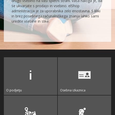
drugo vsebino na vaši spletni strani. Vaša naloga je, da
se ukvarjate s prodajo in vsebino. elShop
administracija je za uporabnika zelo enostavna. S kliki
in brez posebnega računalniškega znanja lahko sami
uredite vsebine in slike.
O podjetju
Osebna izkaznica