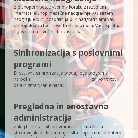
Z elShopom boste vedno v koraku z razvojem
interneta. elShop mesečne nadgradnje vaš sistem
nadgrajujejo in posodabljajo. Z nadgradnjami vaš
elShop dobiva tudi nove funkcionalnosti. Vaša spletna
trgovina nikoli več ne bo zastarala.
Sinhronizacija s poslovnimi
programi
Enostavna sinhronizacija prodajnega programa in
naročil z
vašim poslovnim programom
za pohitritev
dela in zmanjšanje napak.
Pregledna in enostavna
administracija
Zakaj bi morali biti programer ali računalniški
strokovnjak, da bi zamenjali sliko, opis ceno ali katero