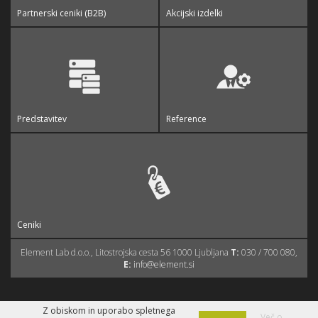
Partnerski ceniki (B2B)
Akcijski izdelki
Predstavitev
Reference
Ceniki
Element Lab d.o.o., Litostrojska cesta 56 1000 Ljubljana
T:
030 / 700 080,
E:
info@element.si
Z obiskom in uporabo spletnega
Izdelava spletne trgovine
Več o