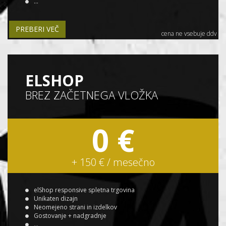
...
PREBERI VEČ
cena ne vsebuje ddv
ELSHOP
BREZ ZAČETNEGA VLOŽKA
0 €
+ 150 € / mesečno
elShop responsive spletna trgovina
Unikaten dizajn
Neomejeno strani in izdelkov
Gostovanje + nadgradnje
...