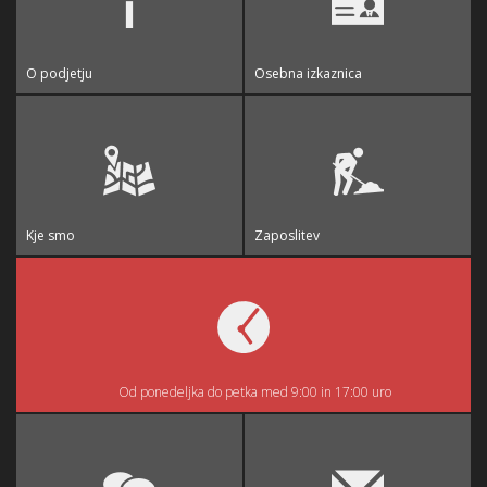
O podjetju
Osebna izkaznica
Kje smo
Zaposlitev
Od ponedeljka do petka med 9:00 in 17:00 uro