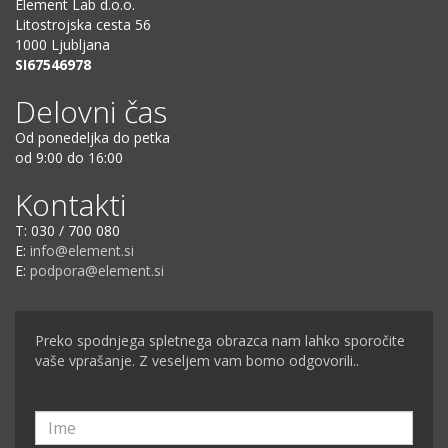
Element Lab d.o.o.
Litostrojska cesta 56
1000 Ljubljana
SI67546978
Delovni čas
Od ponedeljka do petka
od 9:00 do 16:00
Kontakti
T: 030 / 700 080
E:
info@element.si
E:
podpora@element.si
Preko spodnjega spletnega obrazca nam lahko sporočite
vaše vprašanje. Z veseljem vam bomo odgovorili..