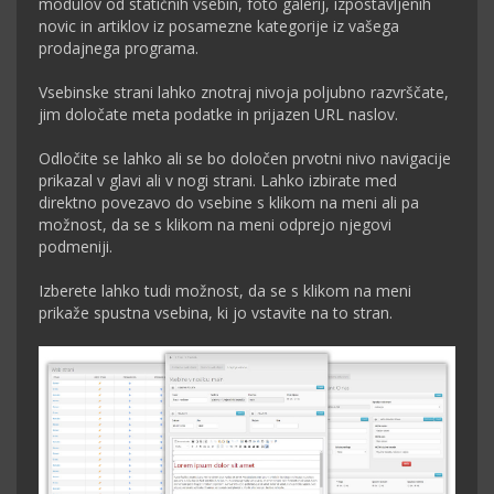
modulov od statičnih vsebin, foto galerij, izpostavljenih
novic in artiklov iz posamezne kategorije iz vašega
prodajnega programa.
Vsebinske strani lahko znotraj nivoja poljubno razvrščate,
jim določate meta podatke in prijazen URL naslov.
Odločite se lahko ali se bo določen prvotni nivo navigacije
prikazal v glavi ali v nogi strani. Lahko izbirate med
direktno povezavo do vsebine s klikom na meni ali pa
možnost, da se s klikom na meni odprejo njegovi
podmeniji.
Izberete lahko tudi možnost, da se s klikom na meni
prikaže spustna vsebina, ki jo vstavite na to stran.