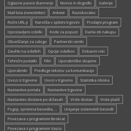
Oglasne pasice (bannerji)
Novice in dogodki
Galerije
Mail lista (newsletter)
Ankete
Raziskovalec
Ročni URL-ji
Naročila v spletni trgovini
Prodajni program
Izpostavljeni izdelki
Kode za popust
Darila ob nakupu
Obveščanje za zalogo
Partnerski ceniki
Zavihki na izdelkih
Opcije izdelkov
Dobavni roki
Tehnični podatki
Filtri
Uporabniške skupine
Uporabniki
Predloge tekstov za komunikacijo
Izvozi iz trgovine
Uvozi v trgovino
Statistika obiska
Nastavitve portala
Nastavitve trgovine
Nastavitev dostave po državah
Vrste dostav
Vrste plačil
Pogoji, spremna besedila, ...
Urejanje sistemskih besedil
Povezava s programom Birokrat
Povezava s programom Vasco