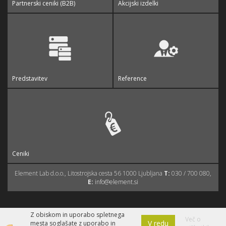
Partnerski ceniki (B2B)
Akcijski izdelki
Predstavitev
Reference
Ceniki
Element Lab d.o.o., Litostrojska cesta 56 1000 Ljubljana
T:
030 / 700 080,
E:
info@element.si
Z obiskom in uporabo spletnega
Izdelava spletne trgovine
Več o
V redu
mesta soglašate z uporabo in