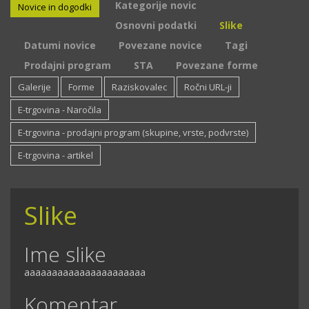
Kategorije novic
Novice in dogodki
Osnovni podatki
Slike
Datumi novice
Povezane novice
Tagi
Prodajni program
STA
Povezane forme
Galerije
Forme
Raziskovalec
Ročni URL-ji
E-trgovina - Naročila
E-trgovina - prodajni program (skupine, vrste, podvrste)
E-trgovina - artikel
Slike
Ime slike
aaaaaaaaaaaaaaaaaaaaaa
Komentar