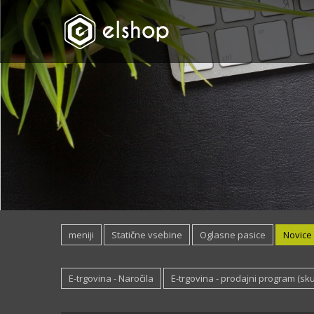
meniji
Statične vsebine
Oglasne pasice
Novice
E-trgovina - Naročila
E-trgovina - prodajni program (sku