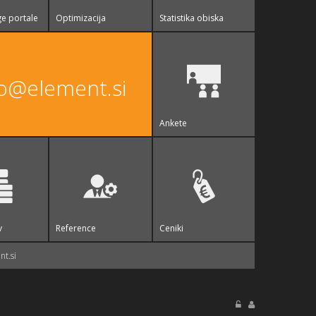
e portale
Optimizacija
Statistika obiska
fo@element.si
Ankete
v
Reference
Ceniki
t.si