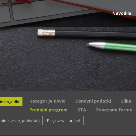
Navodila
Kategorije novic
Osnovni podatki
Slike
 in dogodki
Prodajni program
STA
Povezane forme
pine, vrste, podvrste)
E-trgovina - artikel