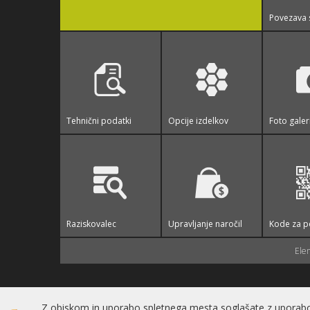
Povezava 
Tehnični podatki
Opcije izdelkov
Foto galer
Raziskovalec
Upravljanje naročil
Kode za p
Elem
Izdelava spletne trgovine
Z obiskom in uporabo spletnega mesta soglašate z uporabo