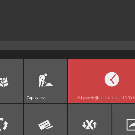
Zaposlitev
Od ponedeljka do petka med 9:00 i