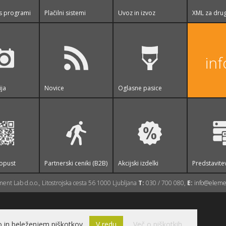
s programi
Plačilni sistemi
Uvoz in izvoz
XML za drug
in
ija
Novice
Oglasne pasice
opust
Partnerski ceniki (B2B)
Akcijski izdelki
Predstavite
ent Lab d.o.o., Litostrojska cesta 56 1000 Ljubljana
T:
030 / 700 080,
E:
info@elemen
 in beleženjem piškotkov.
V redu
Več o piškotkih