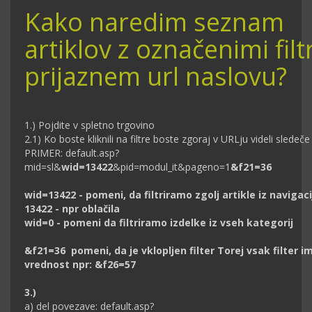
Kako naredim seznam
artiklov z označenimi filt
prijaznem url naslovu?
1.) Pojdite v spletno trgovino
2.1) Ko boste kliknili na filtre boste zgoraj v URLju videli sledeče
PRIMER: default.asp?
mid=sl&
wid=13422
&pid=modul_it&pageno=1
&f21=36
wid=13422 - pomeni, da filtriramo zgolj artikle iz navigaci
13422 - npr oblačila
wid=0 - pomeni da filtriramo izdelke iz vseh kategorij
&f21=36 pomeni, da je vklopljen filter
Torej vsak filter 
vrednost npr: &f26=57
3.)
a) del povezave: default.asp?