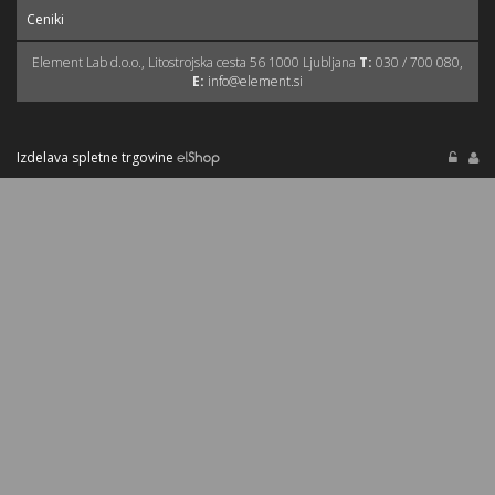
Ceniki
Element Lab d.o.o., Litostrojska cesta 56 1000 Ljubljana
T:
030 / 700 080,
E:
info@element.si
Izdelava spletne trgovine