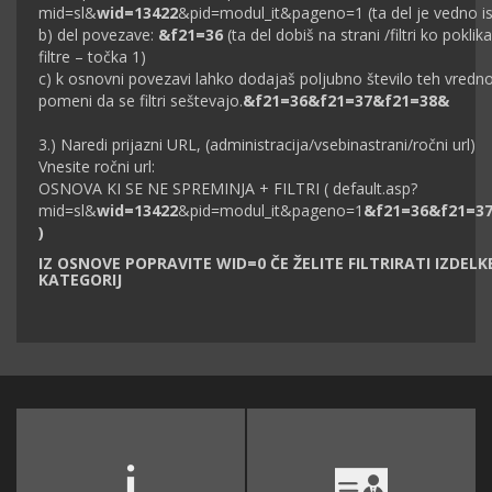
mid=sl&
wid=13422
&pid=modul_it&pageno=1 (ta del je vedno is
b) del povezave:
&f21=36
(ta del dobiš na strani /filtri ko poklik
filtre – točka 1)
c) k osnovni povezavi lahko dodajaš poljubno število teh vrednos
pomeni da se filtri seštevajo.
&f21=36&f21=37&f21=38&​
3.) Naredi prijazni URL, (administracija/vsebinastrani/ročni url)
Vnesite ročni url:
OSNOVA KI SE NE SPREMINJA + FILTRI ( default.asp?
mid=sl&
wid=13422
&pid=modul_it&pageno=1
&f21=36&f21=37
)
IZ OSNOVE POPRAVITE WID=0 ČE ŽELITE FILTRIRATI IZDELKE
KATEGORIJ