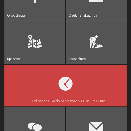
O podjetju
Osebna izkaznica
Kje smo
Zaposlitev
Od ponedeljka do petka med 9:00 in 17:00 uro