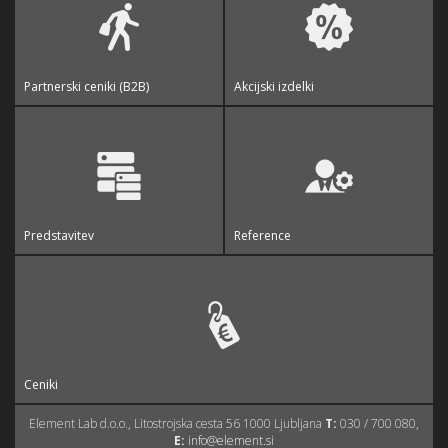
Partnerski ceniki (B2B)
Akcijski izdelki
Predstavitev
Reference
Ceniki
Element Lab d.o.o., Litostrojska cesta 56 1000 Ljubljana
T:
030 / 700 080,
E:
info@element.si