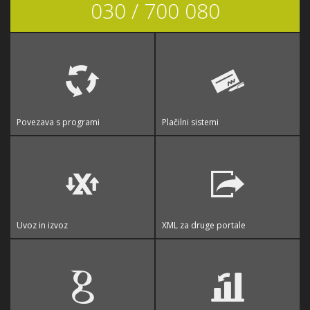
030 / 700 080
Povezava s programi
Plačilni sistemi
Uvoz in izvoz
XML za druge portale