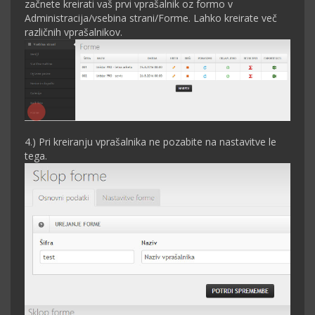
začnete kreirati vaš prvi vprašalnik oz formo v
Administracija/vsebina strani/Forme. Lahko kreirate več
različnih vprašalnikov.
4.) Pri kreiranju vprašalnika ne pozabite na nastavitve le
tega.