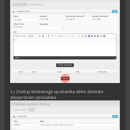
5.) Znotraj skreiranega vprašalnika lahko skreirate
sklope/strani vprašalnika