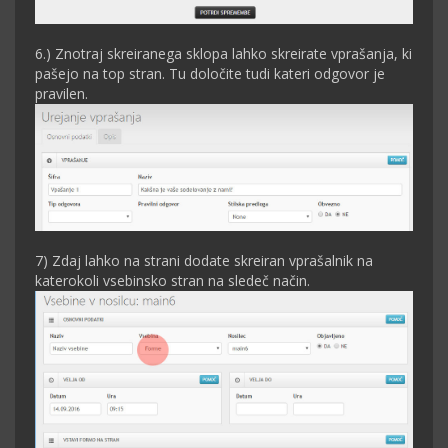
6.) Znotraj skreiranega sklopa lahko skreirate vprašanja, ki
pašejo na top stran. Tu določite tudi kateri odgovor je
pravilen.
7) Zdaj lahko na strani dodate skreiran vprašalnik na
katerokoli vsebinsko stran na sledeč način.