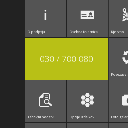
O podjetju
Osebna izkaznica
Kje smo
030 / 700 080
Povezava 
Tehnični podatki
Opcije izdelkov
Foto galer