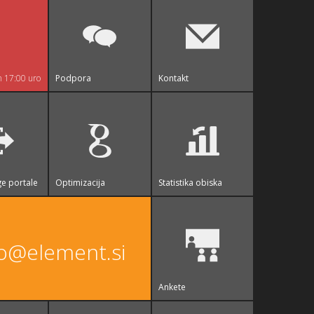
n 17:00 uro
Podpora
Kontakt
e portale
Optimizacija
Statistika obiska
fo@element.si
Ankete