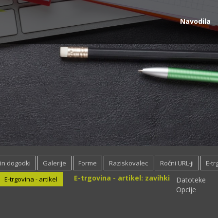
Navodila
 in dogodki
Galerije
Forme
Raziskovalec
Ročni URL-ji
E-tr
E-trgovina - artikel: zavihki
E-trgovina - artikel
Datoteke
Opcije