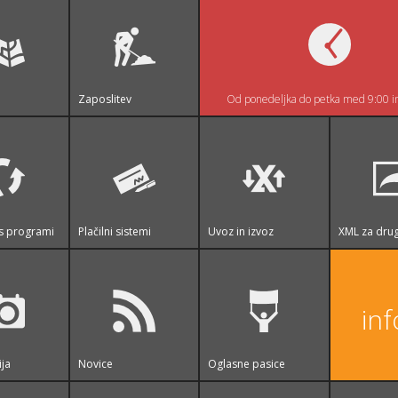
Zaposlitev
Od ponedeljka do petka med 9:00 i
s programi
Plačilni sistemi
Uvoz in izvoz
XML za drug
in
ija
Novice
Oglasne pasice