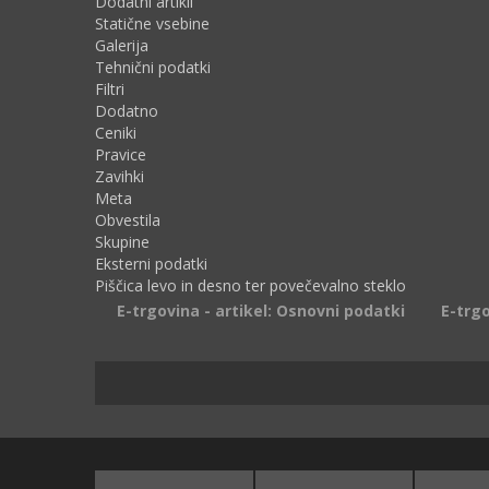
Dodatni artikli
Statične vsebine
Galerija
Tehnični podatki
Filtri
Dodatno
Ceniki
Pravice
Zavihki
Meta
Obvestila
Skupine
Eksterni podatki
Piščica levo in desno ter povečevalno steklo
E-trgovina - artikel: Osnovni podatki
E-trgo