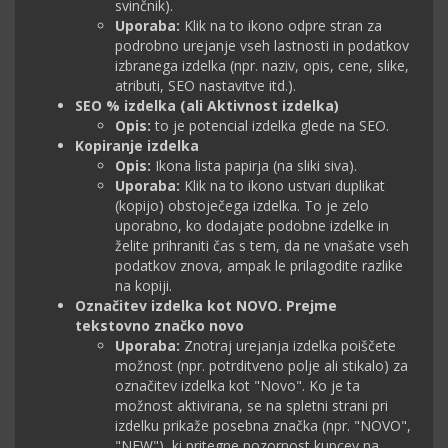
svinčnik).
Uporaba:
Klik na to ikono odpre stran za
podrobno urejanje vseh lastnosti in podatkov
izbranega izdelka (npr. naziv, opis, cene, slike,
atributi, SEO nastavitve itd.).
SEO % izdelka (ali Aktivnost izdelka)
Opis:
to je potencial izdelka glede na SEO.
Kopiranje izdelka
Opis:
Ikona lista papirja (na sliki siva).
Uporaba:
Klik na to ikono ustvari duplikat
(kopijo) obstoječega izdelka. To je zelo
uporabno, ko dodajate podobne izdelke in
želite prihraniti čas s tem, da ne vnašate vseh
podatkov znova, ampak le prilagodite razlike
na kopiji.
Označitev izdelka kot NOVO. Prejme
tekstovno značko novo
Uporaba:
Znotraj urejanja izdelka poiščete
možnost (npr. potrditveno polje ali stikalo) za
označitev izdelka kot "Novo". Ko je ta
možnost aktivirana, se na spletni strani pri
izdelku prikaže posebna značka (npr. "NOVO",
"NEW"), ki pritegne pozornost kupcev na