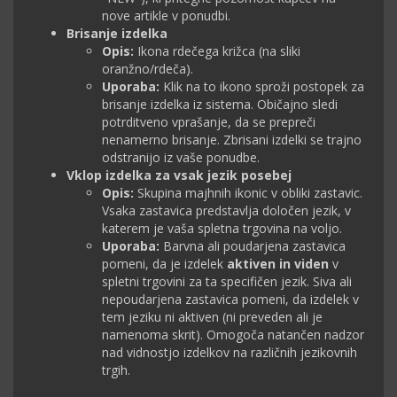
nove artikle v ponudbi.
Brisanje izdelka
Opis:
Ikona rdečega križca (na sliki
oranžno/rdeča).
Uporaba:
Klik na to ikono sproži postopek za
brisanje izdelka iz sistema. Običajno sledi
potrditveno vprašanje, da se prepreči
nenamerno brisanje. Zbrisani izdelki se trajno
odstranijo iz vaše ponudbe.
Vklop izdelka za vsak jezik posebej
Opis:
Skupina majhnih ikonic v obliki zastavic.
Vsaka zastavica predstavlja določen jezik, v
katerem je vaša spletna trgovina na voljo.
Uporaba:
Barvna ali poudarjena zastavica
pomeni, da je izdelek
aktiven in viden
v
spletni trgovini za ta specifičen jezik. Siva ali
nepoudarjena zastavica pomeni, da izdelek v
tem jeziku ni aktiven (ni preveden ali je
namenoma skrit). Omogoča natančen nadzor
nad vidnostjo izdelkov na različnih jezikovnih
trgih.