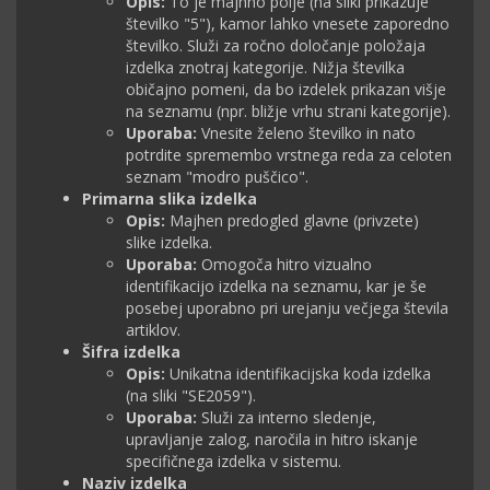
Opis:
To je majhno polje (na sliki prikazuje
številko "5"), kamor lahko vnesete zaporedno
številko. Služi za ročno določanje položaja
izdelka znotraj kategorije. Nižja številka
običajno pomeni, da bo izdelek prikazan višje
na seznamu (npr. bližje vrhu strani kategorije).
Uporaba:
Vnesite želeno številko in nato
potrdite spremembo vrstnega reda za celoten
seznam "modro puščico".
Primarna slika izdelka
Opis:
Majhen predogled glavne (privzete)
slike izdelka.
Uporaba:
Omogoča hitro vizualno
identifikacijo izdelka na seznamu, kar je še
posebej uporabno pri urejanju večjega števila
artiklov.
Šifra izdelka
Opis:
Unikatna identifikacijska koda izdelka
(na sliki "SE2059").
Uporaba:
Služi za interno sledenje,
upravljanje zalog, naročila in hitro iskanje
specifičnega izdelka v sistemu.
Naziv izdelka