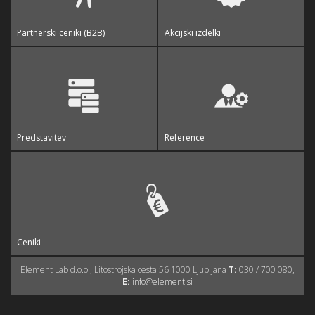
Partnerski ceniki (B2B)
Akcijski izdelki
Predstavitev
Reference
Ceniki
Element Lab d.o.o., Litostrojska cesta 56 1000 Ljubljana
T:
030 / 700 080,
E:
info@element.si