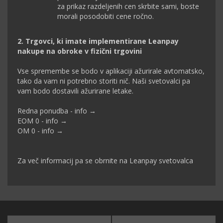
za prikaz razdeljenih cen skrbite sami, boste
morali posodobiti cene ročno.
2. Trgovci, ki imate implementirane Leanpay
nakupe na obroke v fizični trgovini
Vse spremembe se bodo v aplikaciji ažurirale avtomatsko,
tako da vam ni potrebno storiti nič. Naši svetovalci pa
vam bodo dostavili ažurirane letake.
Redna ponudba - info →
EOM 0 - info →
OM 0 - info →
Za več informacij pa se obrnite na Leanpay svetovalca