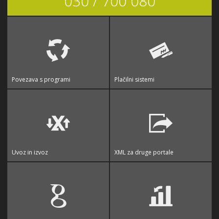
030 / 700 080
Povezava s programi
Plačilni sistemi
Uvoz in izvoz
XML za druge portale