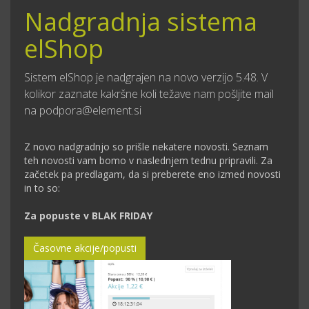
Nadgradnja sistema
elShop
Sistem elShop je nadgrajen na novo verzijo 5.48. V
kolikor zaznate kakršne koli težave nam pošljite mail
na podpora@element.si
Z novo nadgradnjo so prišle nekatere novosti. Seznam
teh novosti vam bomo v naslednjem tednu pripravili. Za
začetek pa predlagam, da si preberete eno izmed novosti
in to so:
Za popuste v BLAK FRIDAY
Časovne akcije/popusti