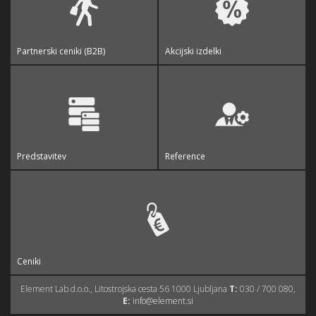
Partnerski ceniki (B2B)
Akcijski izdelki
Predstavitev
Reference
Ceniki
Element Lab d.o.o., Litostrojska cesta 56 1000 Ljubljana
T:
030 / 700 080,
E:
info@element.si