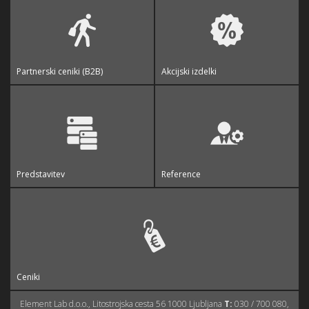
Partnerski ceniki (B2B)
Akcijski izdelki
Predstavitev
Reference
Ceniki
Element Lab d.o.o., Litostrojska cesta 56 1000 Ljubljana
T:
030 / 700 080,