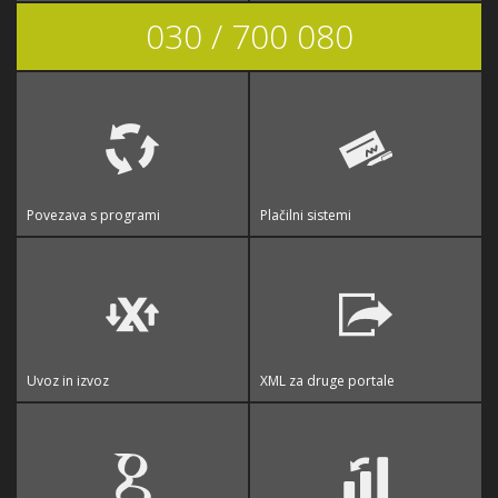
030 / 700 080
Povezava s programi
Plačilni sistemi
Uvoz in izvoz
XML za druge portale