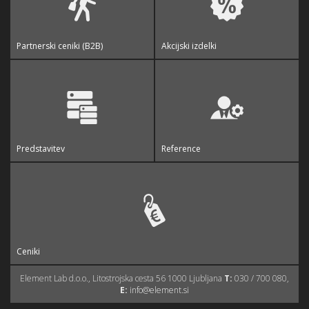
Partnerski ceniki (B2B)
Akcijski izdelki
Predstavitev
Reference
Ceniki
Element Lab d.o.o., Litostrojska cesta 56 1000 Ljubljana
T:
030 / 700 080,
E:
info@element.si