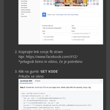
Kopirajte link svoje fb strani
Npr.
https://www.facebook.com/XYZ/
*prilagodi širino in višino, če je potrebno
Klik na gumb '
GET KODE
'
Prikaže se okno