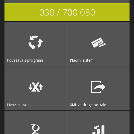
030 / 700 080
Povezava s programi
Plačilni sistemi
Uvoz in izvoz
XML za druge portale