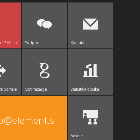
n 17:00 uro
Podpora
Kontakt
e portale
Optimizacija
Statistika obiska
fo@element.si
Ankete