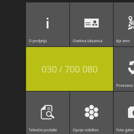
O podjetju
Osebna izkaznica
Kje smo
030 / 700 080
Povezava 
Tehnični podatki
Opcije izdelkov
Foto galer