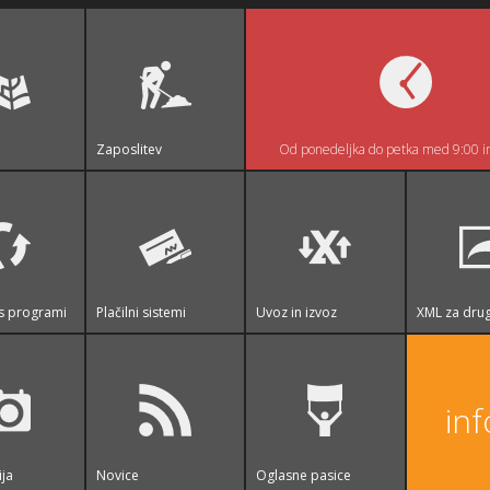
Zaposlitev
Od ponedeljka do petka med 9:00 i
s programi
Plačilni sistemi
Uvoz in izvoz
XML za drug
in
ija
Novice
Oglasne pasice