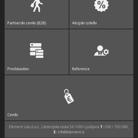
Partnerski ceniki (B2B)
Akcijski izdelki
Predstavitev
Reference
Ceniki
Element Lab d.o.o., Litostrojska cesta 56 1000 Ljubljana
T:
030 / 700 080,
E:
info@element.si