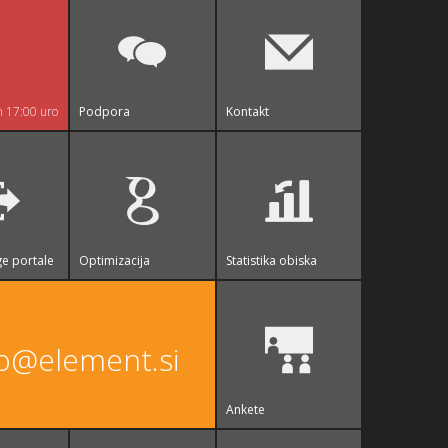
n 17:00 uro
Podpora
Kontakt
e portale
Optimizacija
Statistika obiska
fo@element.si
Ankete