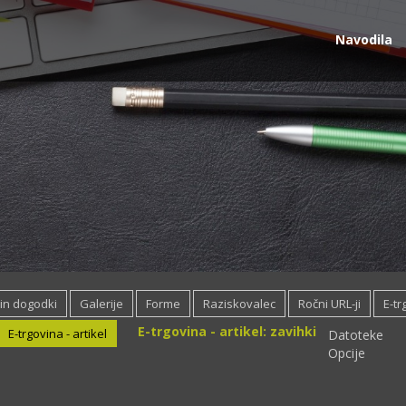
Navodila
 in dogodki
Galerije
Forme
Raziskovalec
Ročni URL-ji
E-tr
E-trgovina - artikel: zavihki
E-trgovina - artikel
Datoteke
Opcije