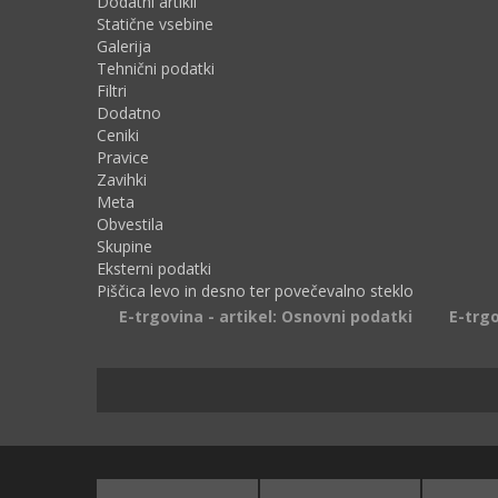
Dodatni artikli
Statične vsebine
Galerija
Tehnični podatki
Filtri
Dodatno
Ceniki
Pravice
Zavihki
Meta
Obvestila
Skupine
Eksterni podatki
Piščica levo in desno ter povečevalno steklo
E-trgovina - artikel: Osnovni podatki
E-trgo