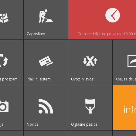
Zaposlitev
Od ponedeljka do petka med 9:00 i
s programi
Plačilni sistemi
Uvoz in izvoz
XML za drug
in
ija
Novice
Oglasne pasice