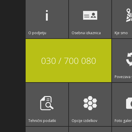
O podjetju
Osebna izkaznica
Kje smo
030 / 700 080
Povezava 
Tehnični podatki
Opcije izdelkov
Foto galer