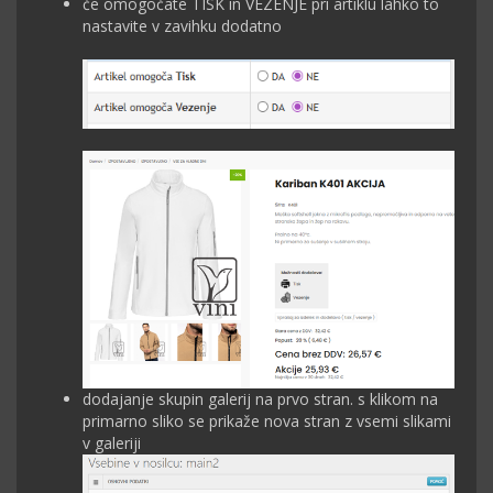
če omogočate TISK in VEZENJE pri artiklu lahko to
nastavite v zavihku dodatno
dodajanje skupin galerij na prvo stran. s klikom na
primarno sliko se prikaže nova stran z vsemi slikami
v galeriji