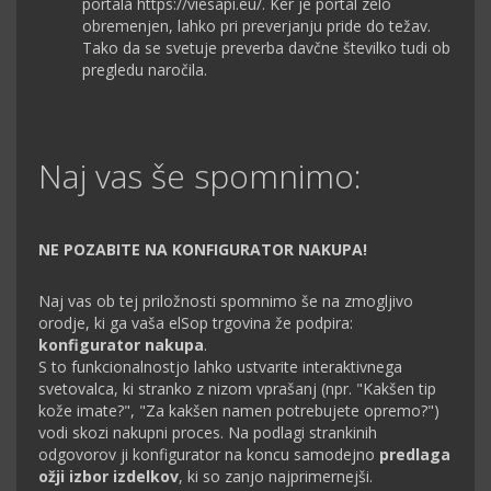
portala https://viesapi.eu/. Ker je portal zelo
obremenjen, lahko pri preverjanju pride do težav.
Tako da se svetuje preverba davčne številko tudi ob
pregledu naročila.
Naj vas še spomnimo:
NE POZABITE NA KONFIGURATOR NAKUPA!
Naj vas ob tej priložnosti spomnimo še na zmogljivo
orodje, ki ga vaša elSop trgovina že podpira:
konfigurator nakupa
.
S to funkcionalnostjo lahko ustvarite interaktivnega
svetovalca, ki stranko z nizom vprašanj (npr. "Kakšen tip
kože imate?", "Za kakšen namen potrebujete opremo?")
vodi skozi nakupni proces. Na podlagi strankinih
odgovorov ji konfigurator na koncu samodejno
predlaga
ožji izbor izdelkov
, ki so zanjo najprimernejši.