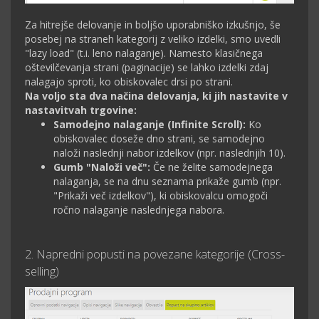
Za hitrejše delovanje in boljšo uporabniško izkušnjo, še
posebej na straneh kategorij z veliko izdelki, smo uvedli
"lazy load" (t.i. leno nalaganje). Namesto klasičnega
oštevilčevanja strani (paginacije) se lahko izdelki zdaj
nalagajo sproti, ko obiskovalec drsi po strani.
Na voljo sta dva načina delovanja, ki jih nastavite v
nastavitvah trgovine:
Samodejno nalaganje (Infinite Scroll):
Ko
obiskovalec doseže dno strani, se samodejno
naloži naslednji nabor izdelkov (npr. naslednjih 10).
Gumb "Naloži več":
Če ne želite samodejnega
nalaganja, se na dnu seznama prikaže gumb (npr.
"Prikaži več izdelkov"), ki obiskovalcu omogoči
ročno nalaganje naslednjega nabora.
2. Napredni popusti na povezane kategorije (Cross-
selling)