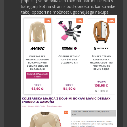
popust") se bo prikazalo tako na "kartici" izdelka v
kategoriji kot na strani s podrobnostmi, kar stranke
takoj opozori na možnost ugodnejšega nakupa.