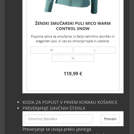
KODA ZA POPUST V PRVEM KORAKU KOŠARICE
PREVERJANJE DAVČNIH ŠTEVILK
Preverjanje se izvaja preko javnega