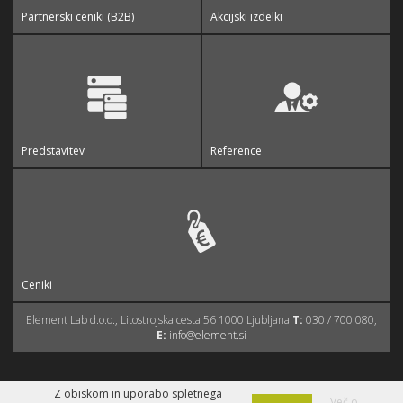
Partnerski ceniki (B2B)
Akcijski izdelki
Predstavitev
Reference
Ceniki
Element Lab d.o.o., Litostrojska cesta 56 1000 Ljubljana
T:
030 / 700 080,
E:
info@element.si
Z obiskom in uporabo spletnega
Izdelava spletne trgovine
Več o