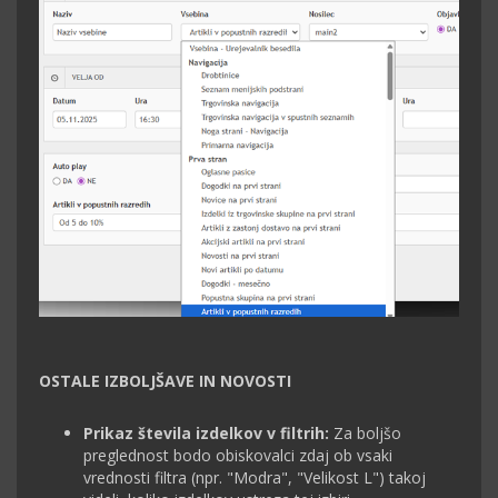
OSTALE IZBOLJŠAVE IN NOVOSTI
Prikaz števila izdelkov v filtrih:
Za boljšo
preglednost bodo obiskovalci zdaj ob vsaki
vrednosti filtra (npr. "Modra", "Velikost L") takoj